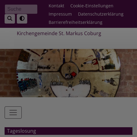
Direkt
Fußbereichsmenü
Kontakt
Cookie-Einstellungen
Suche
zum
Impressum
Datenschutzerklärung
Inhalt
Barrierefreiheitserklärung
Kirchengemeinde St. Markus Coburg
Hauptnavigation
Tageslosung