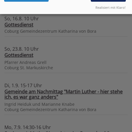
Realisiert mit Klaro!
So, 16.8. 10 Uhr
Gottesdienst
Coburg
Gemeindezentrum Katharina von Bora
So, 23.8. 10 Uhr
Gottesdienst
Pfarrer Andreas Grell
Coburg
St. Markuskirche
Di, 1.9. 15-17 Uhr
Gemeinde am Nachmittag "Martin Luther - hier stehe
ich, es war ganz anders"
Ingrid Heiduk und Marianne Knabe
Coburg
Gemeindezentrum Katharina von Bora
Mo, 7.9. 14:30-16 Uhr