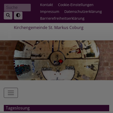
Direkt
Fußbereichsmenü
Kontakt
Cookie-Einstellungen
Suche
zum
Impressum
Datenschutzerklärung
Inhalt
Barrierefreiheitserklärung
Kirchengemeinde St. Markus Coburg
Hauptnavigation
Tageslosung