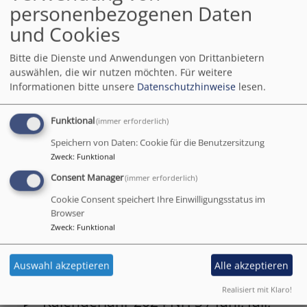
personenbezogenen Daten
Kalenderjahr 2025 Nr. 2 / März,
und Cookies
April, Mai
Bitte die Dienste und Anwendungen von Drittanbietern
auswählen, die wir nutzen möchten.
Für weitere
Informationen bitte unsere
Datenschutzhinweise
lesen.
Kalenderjahr 2025 Nr. 1 /
Funktional
(immer erforderlich)
Dezember, Januar, Februar
Speichern von Daten: Cookie für die Benutzersitzung
Zweck
:
Funktional
Consent Manager
(immer erforderlich)
Cookie Consent speichert Ihre Einwilligungsstatus im
Kalenderjahr 2024 Nr. 4 /
Browser
September, Oktober, November
Zweck
:
Funktional
Auswahl akzeptieren
Alle akzeptieren
Realisiert mit Klaro!
Kalenderjahr 2024 Nr. 3 / Juni, Juli,