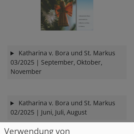
Katharina v. Bora und St. Markus
03/2025 | September, Oktober,
November
Katharina v. Bora und St. Markus
02/2025 | Juni, Juli, August
Verwendung von